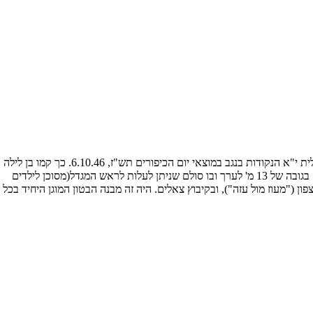
זוהי נקודת ציון על מיקומה הראשון של בארי, 3 ק"מ צפונית מערבית ליישוב כיום. הישוב עלה על הקרקע במבצע עלית י"א הנקודות בנגב במוצאי יום הכיפורים תש"ז, 6.10.46. כך קמו בן לילה
בארי, חצרים, נבטים, אורים, נירים, שובל, משמר הנגב, גלאון, תקומה, קדמה, כפר דרום - כאמור, במקום מגדל מים בגובה של 13 מ' לערך ובו סולם שניתן לעלות לראש המגדל(מסוכן לילדים
ון ("מעוז מול עזה"), ובקיבוץ צאלים. היה זה מבנה הבטון המוגן היחיד בכל