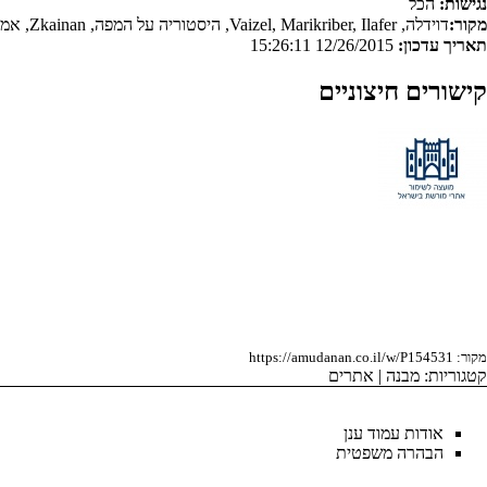
נגישות:
הכל
מקור:
דוידלה, Vaizel, Marikriber, Ilafer, היסטוריה על המפה, Zkainan, אמירעוד, Rami.zelingher, אורן אהרון, טימודהוריס
תאריך עדכון:
12/26/2015 15:26:11
קישורים חיצוניים
מקור:
https://amudanan.co.il/w/P154531
קטגוריות
:
מבנה
|
אתרים
אודות עמוד ענן
הבהרה משפטית