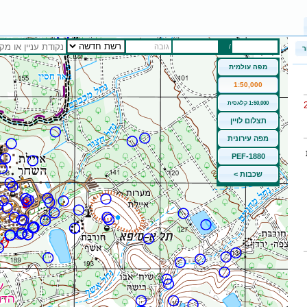
/
גובה
ר
מפה עולמית
1:50,000
1:50,000 קלאסית
תצלום לויין
מפה עירונית
PEF-1880
שכבות >