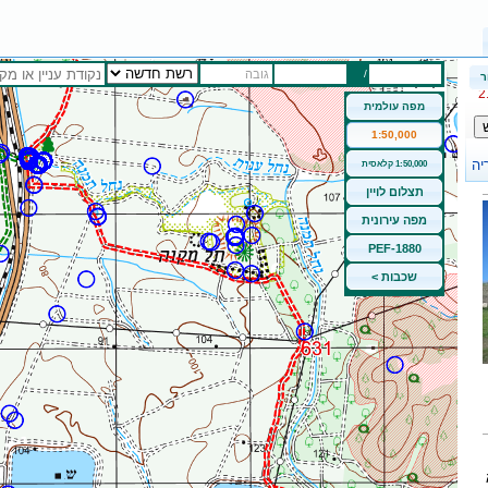
/
גובה
ר
מפה עולמית
1:50,000
1:50,000 קלאסית
תצלום לויין
מפה עירונית
PEF-1880
שכבות >