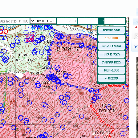
/
גובה
ר
מפה עולמית
1:50,000
1:50,000 קלאסית
תצלום לויין
מפה עירונית
PEF-1880
שכבות >