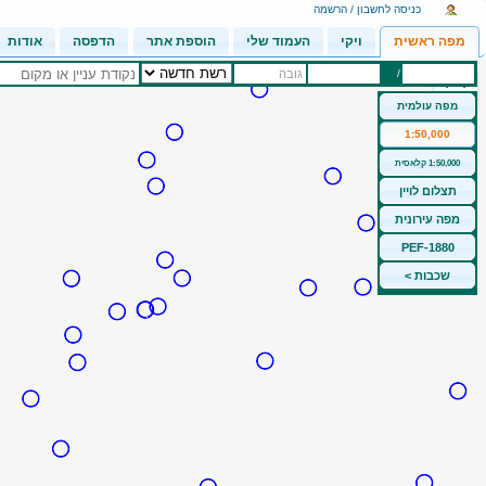
כניסה לחשבון / הרשמה
מפה ראשית
ויקי
העמוד שלי
הוספת אתר
הדפסה
אודות
/
גובה
מפה עולמית
1:50,000
1:50,000 קלאסית
תצלום לויין
מפה עירונית
PEF-1880
שכבות >