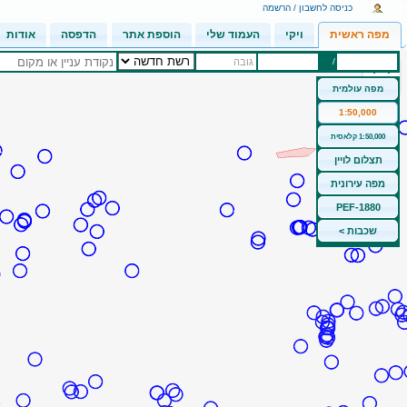
כניסה לחשבון / הרשמה
מפה ראשית
ויקי
העמוד שלי
הוספת אתר
הדפסה
אודות
/
גובה
מפה עולמית
1:50,000
1:50,000 קלאסית
תצלום לויין
מפה עירונית
PEF-1880
שכבות >