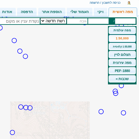
כניסה לחשבון / הרשמה
מפה ראשית
ויקי
העמוד שלי
הוספת אתר
הדפסה
אודות
/
גובה
מפה עולמית
1:50,000
1:50,000 קלאסית
תצלום לויין
מפה עירונית
PEF-1880
שכבות >