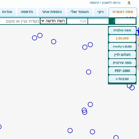
כניסה לחשבון / הרשמה
מפה ראשית
ויקי
העמוד שלי
הוספת אתר
הדפסה
אודות
/
גובה
מפה עולמית
1:50,000
1:50,000 קלאסית
תצלום לויין
מפה עירונית
PEF-1880
שכבות >